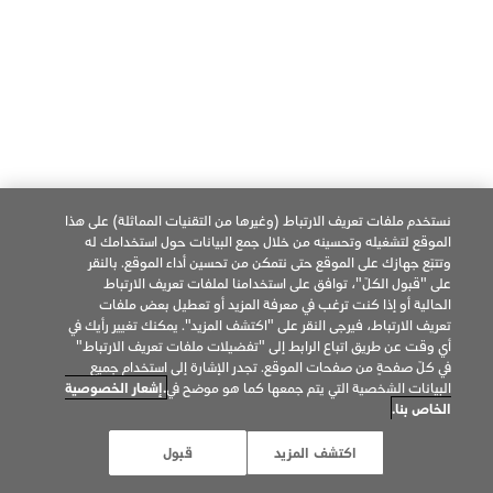
العربية
فيسبوك
تويتر
يوتيوب
© Philip Morris Products SA. 2026
جميع الحقوق محفوظة.
نستخدم ملفات تعريف الارتباط (وغيرها من التقنيات المماثلة) على هذا
الموقع لتشغيله وتحسينه من خلال جمع البيانات حول استخدامك له
إشعار الخصوصية
شروط الاستخدام
تفضيلات ملفات تعريف الإرتباط
وتتبّع جهازك على الموقع حتى نتمكن من تحسين أداء الموقع. بالنقر
على "قبول الكلّ"، توافق على استخدامنا لملفات تعريف الارتباط
معلومات عن الشركة
شروط البيع
IQOS Care
الحالية أو إذا كنت ترغب في معرفة المزيد أو تعطيل بعض ملفات
تعريف الارتباط، فيرجى النقر على "اكتشف المزيد". يمكنك تغيير رأيك في
شروط وأحكام برنامج خدمة تجربة IQOS
أي وقت عن طريق اتباع الرابط إلى "تفضيلات ملفات تعريف الارتباط"
في كلّ صفحةٍ من صفحات الموقع. تجدر الإشارة إلى استخدام جميع
البيانات الشخصية التي يتم جمعها كما هو موضح في
.إشعار الخصوصية
الخاص بنا.
تحذير صحي: هذا المنتج ضار بالصحة ويؤدي الى
الإدمان. لاستخدام البالغين فقط.
اكتشف المزيد
قبول