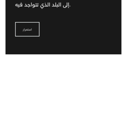
إلى البلد الذي تتواجد فيه.
تم تصميم IQOS ILUMA™ للاستخدام فقط مع SMARTCORE STICKS™.
لا تستخدم IQOS ILUMA™ وSMARTCORE STICKS™ مع أجيال IQOS™
استمرار
السابقة، فقد يؤدي ذلك إلى تلف الجهاز.
لا تبتلع أو تفكك SMARTCORE STICKS™. يحتوي هذا المنتج على جزء معدني
حاد قد يسبب إصابة خطيرة إذا تم ابتلاعه.
يُحفظ بعيدًا عن متناول الأطفال.
قم بزيارة صفحة المعلومات المهمة.