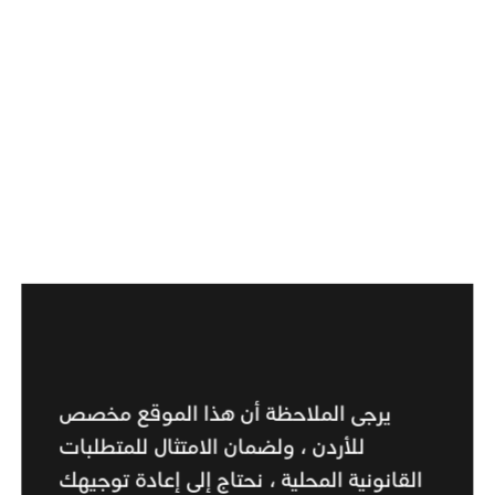
20 استخدام
استخدامات متتالية*
استخدامات متتالية*
متتالي
اكتشف الآن
اكتشف الآن
اكتشف الآن
قارن بين الأجهزة
* متوفر فقط في وضع الأداء عند عدم تفعيل الإيقاف المؤقت.
يرجى الملاحظة أن هذا الموقع مخصص
حمّل تطبيق IQOS
للأردن ، ولضمان الامتثال للمتطلبات
القانونية المحلية ، نحتاج إلى إعادة توجيهك
حمّل الآن