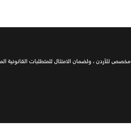
خصص للأردن ، ولضمان الامتثال للمتطلبات القانونية المحل
 Tobacco
Find IQOS Device Seller
Find IQOS Offici