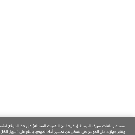
روابط مُفيدة
نقاط بيع IQOS
العلوم
زيارة PMI.com
© Philip Morris Products SA. 2026
جميع الحقوق محفوظة.
نستخدم ملفات تعريف الارتباط (وغيرها من التقنيات المماثلة) على هذا الموقع لتش
وتتبّع جهازك على الموقع حتى نتمكن من تحسين أداء الموقع. بالنقر على "قبول الكلّ"،