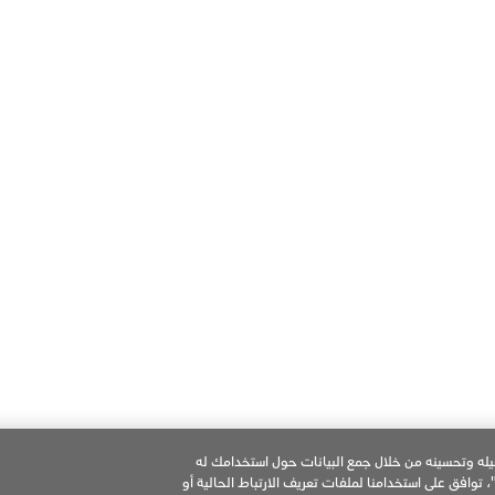
خدمة العناية بالعملاء
استكشاف الأعطال ومعالجتها عبر الإنترنت
الأسئلة الشائعة
تواصل معنا
إشعار الخصوصية
شروط الاستخدام
تفضيلات ملفات تعريف الإرتباط
معلومات عن الشركة
غيله وتحسينه من خلال جمع البيانات حول استخدامك له
 توافق على استخدامنا لملفات تعريف الارتباط الحالية أو