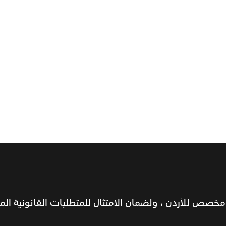
ّ
ن
في
خصص للأردن ، ولضمان الامتثال للمتطلبات القانونية المحل
ن دخان