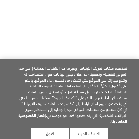
العربية
فيسبوك
تويتر
يوتيوب
© Philip Morris Products SA. 2026
جميع الحقوق محفوظة.
نستخدم ملفات تعريف الارتباط (وغيرها من التقنيات المماثلة) على هذا
الموقع لتشغيله وتحسينه من خلال جمع البيانات حول استخدامك له
إشعار الخصوصية
شروط الاستخدام
تفضيلات ملفات تعريف الإرتباط
وتتبّع جهازك على الموقع حتى نتمكن من تحسين أداء الموقع. بالنقر
على "قبول الكلّ"، توافق على استخدامنا لملفات تعريف الارتباط
معلومات عن الشركة
شروط البيع
IQOS Care
الحالية أو إذا كنت ترغب في معرفة المزيد أو تعطيل بعض ملفات
تعريف الارتباط، فيرجى النقر على "اكتشف المزيد". يمكنك تغيير رأيك في
شروط وأحكام برنامج خدمة تجربة IQOS
أي وقت عن طريق اتباع الرابط إلى "تفضيلات ملفات تعريف الارتباط"
في كلّ صفحةٍ من صفحات الموقع. تجدر الإشارة إلى استخدام جميع
البيانات الشخصية التي يتم جمعها كما هو موضح في
.إشعار الخصوصية
الخاص بنا.
تحذير صحي: هذا المنتج ضار بالصحة ويؤدي الى
الإدمان. لاستخدام البالغين فقط.
اكتشف المزيد
قبول