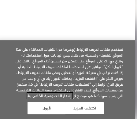
روابط مُفيدة
نستخدم ملفات تعريف الارتباط (وغيرها من التقنيات المماثلة) على هذا
نقاط بيع IQOS
الموقع لتشغيله وتحسينه من خلال جمع البيانات حول استخدامك له
وتتبّع جهازك على الموقع حتى نتمكن من تحسين أداء الموقع. بالنقر على
العلوم
"قبول الكلّ"، توافق على استخدامنا لملفات تعريف الارتباط الحالية أو
إذا كنت ترغب في معرفة المزيد أو تعطيل بعض ملفات تعريف الارتباط،
فيرجى النقر على "اكتشف المزيد". يمكنك تغيير رأيك في أي وقت عن
زيارة PMI.com
طريق اتباع الرابط إلى "تفضيلات ملفات تعريف الارتباط" في كلّ صفحةٍ
من صفحات الموقع. تجدر الإشارة إلى استخدام جميع البيانات الشخصية
التي يتم جمعها كما هو موضح في
.إشعار الخصوصية الخاص بنا.
خدمة العناية بالعملاء
اكتشف المزيد
قبول
استكشاف الأعطال ومعالجتها عبر الإنترنت
الأسئلة الشائعة