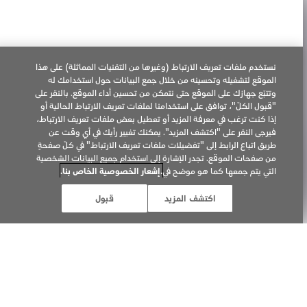
روابط مُفيدة
نقاط بيع IQOS
نستخدم ملفات تعريف الارتباط (وغيرها من التقنيات المماثلة) على هذا
الموقع لتشغيله وتحسينه من خلال جمع البيانات حول استخدامك له
العلوم
وتتبّع جهازك على الموقع حتى نتمكن من تحسين أداء الموقع. بالنقر على
"قبول الكلّ"، توافق على استخدامنا لملفات تعريف الارتباط الحالية أو
زيارة PMI.com
إذا كنت ترغب في معرفة المزيد أو تعطيل بعض ملفات تعريف الارتباط،
فيرجى النقر على "اكتشف المزيد". يمكنك تغيير رأيك في أي وقت عن
طريق اتباع الرابط إلى "تفضيلات ملفات تعريف الارتباط" في كلّ صفحةٍ
من صفحات الموقع. تجدر الإشارة إلى استخدام جميع البيانات الشخصية
خدمة العناية بالعملاء
التي يتم جمعها كما هو موضح في
.إشعار الخصوصية الخاص بنا.
استكشاف الأعطال ومعالجتها عبر الإنترنت
اكتشف المزيد
قبول
الأسئلة الشائعة
تواصل معنا
حسابات التواصل الإجتماعي
Language