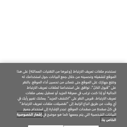
حسابات التواصل الإجتماعي
Language
العربية
فيسبوك
تويتر
يوتيوب
© Philip Morris Products SA. 2026
جميع الحقوق محفوظة.
نستخدم ملفات تعريف الارتباط (وغيرها من التقنيات المماثلة) على هذا
الموقع لتشغيله وتحسينه من خلال جمع البيانات حول استخدامك له
إشعار الخصوصية
شروط الاستخدام
تفضيلات ملفات تعريف الإرتباط
وتتبّع جهازك على الموقع حتى نتمكن من تحسين أداء الموقع. بالنقر
على "قبول الكلّ"، توافق على استخدامنا لملفات تعريف الارتباط
معلومات عن الشركة
شروط البيع
IQOS Care
الحالية أو إذا كنت ترغب في معرفة المزيد أو تعطيل بعض ملفات
تعريف الارتباط، فيرجى النقر على "اكتشف المزيد". يمكنك تغيير رأيك في
شروط وأحكام برنامج خدمة تجربة IQOS
أي وقت عن طريق اتباع الرابط إلى "تفضيلات ملفات تعريف الارتباط"
في كلّ صفحةٍ من صفحات الموقع. تجدر الإشارة إلى استخدام جميع
البيانات الشخصية التي يتم جمعها كما هو موضح في
.إشعار الخصوصية
الخاص بنا.
تحذير صحي: هذا المنتج ضار بالصحة ويؤدي الى