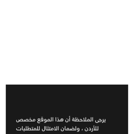
متوفر في أكثر من 65 دولة
أوروبا. الشرق الأوسط. آسيا. أمريكا اللاتينية. أفريقيا. أينما كنت،
تغطي خدمة المساعدة الدولية أكثر من 65 دولة عبر خمسة
قارات.
لقد تختلف خيارات الخدمة، وتوافر جهاز IQOS ومكوناته،
وأوقات الاستجابة والتسليم حسب البلد. تطبق الشروط
والأحكام.
يرجى الملاحظة أن هذا الموقع مخصص
للأردن ، ولضمان الامتثال للمتطلبات