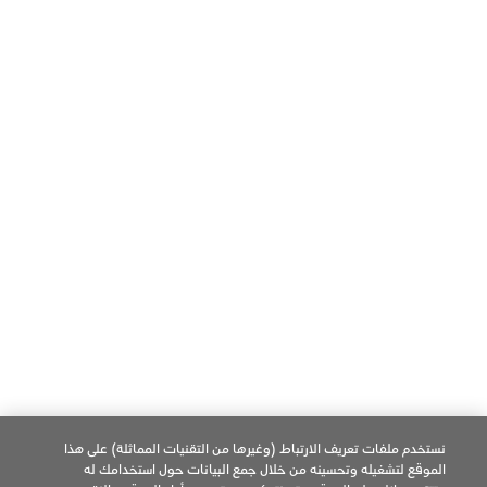
استكشاف الأعطال ومعالجتها عبر الإنترنت
الأسئلة الشائعة
تواصل معنا
حسابات التواصل الإجتماعي
Language
العربية
فيسبوك
تويتر
يوتيوب
© Philip Morris Products SA. 2026
جميع الحقوق محفوظة.
نستخدم ملفات تعريف الارتباط (وغيرها من التقنيات المماثلة) على هذا
الموقع لتشغيله وتحسينه من خلال جمع البيانات حول استخدامك له
إشعار الخصوصية
شروط الاستخدام
تفضيلات ملفات تعريف الإرتباط